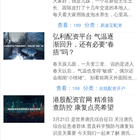
大家好，我是九妹，一个在新会土生土
长、跟陈皮打了十几年交道的本地人。
每天看大家用陈皮泡水养生，心里高
兴，但也特别着急——因为好多人用错
查看：
分类：
189
易速宝配资
了方法，或者根本不适合喝！....
弘利配资平台 气温逐
渐回升，还有必要“春
捂”吗？
春天孩儿面，一天变三变。 说的是进入
春天以后， 气温也变得“敏感”， 偶尔还
会闹闹“小情绪”。 别看前两天外面阳光明
媚， 热得你想赶紧脱掉厚衣裤， 结果没
查看：
分类：
109
在线配资开户
过两天....
港股配资官网 精准筛
查防控 康复点亮希望
3月21日 是世界唐氏综合征日 关注唐氏
综合征患者群体 普及科学预防与康复知
识至关重要 今天我们一起来了解 唐氏综
合征的科学防治与康复之道 ⬇️⬇️⬇️ 信息