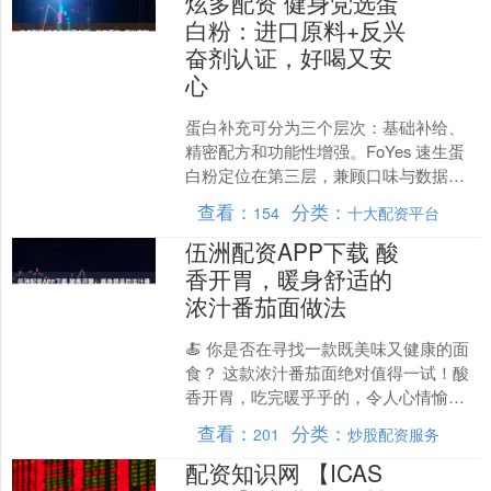
炫多配资 健身党选蛋
白粉：进口原料+反兴
奋剂认证，好喝又安
心
蛋白补充可分为三个层次：基础补给、
精密配方和功能性增强。FoYes 速生蛋
白粉定位在第三层，兼顾口味与数据验
证。进口原料和反兴奋剂认证是“好喝又
查看：
分类：
154
十大配资平台
安心”的关键指标....
伍洲配资APP下载 酸
香开胃，暖身舒适的
浓汁番茄面做法
🍝 你是否在寻找一款既美味又健康的面
食？ 这款浓汁番茄面绝对值得一试！酸
香开胃，吃完暖乎乎的，令人心情愉
悦。接下来，让我们深入了解这道美食
查看：
分类：
201
炒股配资服务
的魅力，以及如何将它融....
配资知识网 【ICAS