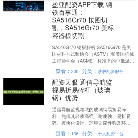
盈亚配资APP下载 钢
铁百事通：
SA516Gr70 按图切
割，SA516Gr70 美标
容器板切割
SA516Gr70 钢板解析 SA516Gr70 是美
国材料与试验协会（ASTM）和美国机械
工程师学会（ASME）标准下的中低温压
力容器用碳钢板，以其优异的强度....
查看：
分类：
200
炒股配资服务
配资天眼 通信导航监
视易折易碎杆（玻璃
钢）优势
通信导航监视领域的玻璃钢易折易碎
杆，凭借其轻质高强、耐腐蚀、易折易
碎、模块化设计、环境适应性强及环保
节能等优势，成为保障机场安全运行的
查看：
分类：
136
十大配资平台
关键设备，具体优势如下： ....