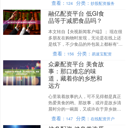
查看：
分类：
124
炒股配资服务
来....
融亿配资平台 低GI食
品等于减肥食品吗？
本文转自【央视新闻客户端】； 现在很
多朋友在购物时发现，无论是在线上还
是线下，不少食品的外包装上都标有“低
GI”字样，而且种类琳琅满目。在健康消
查看：
分类：
156
易速宝配资
费趋势的推动下，....
众豪配资平台 美食故
事：那口难忘的味
道，藏着你的乡愁和
远方
心里装着故事的人，可不见得都是真正
热爱美食的哟。那故事，或许是故乡清
晨时分的一碗面，又或许在于异乡旅途
里出乎意料碰到的一盘普普通通家常
查看：
分类：
147
在线配资开户
菜。这些故事呀，其关键所在....