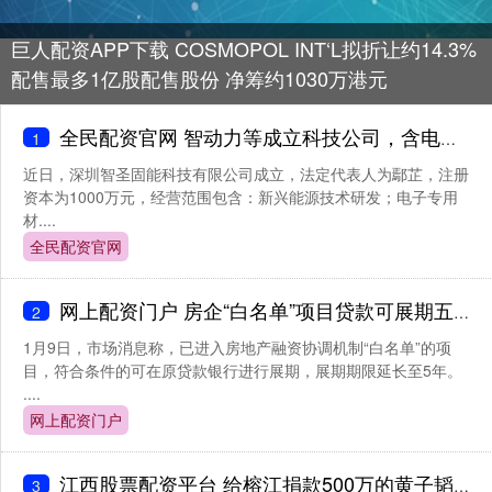
巨人配资APP下载 COSMOPOL INT‘L拟折让约14.3%
配售最多1亿股配售股份 净筹约1030万港元
全民配资官网 智动力等成立科技公司，含电池零配件生产业务
1
近日，深圳智圣固能科技有限公司成立，法定代表人为鄢芷，注册
资本为1000万元，经营范围包含：新兴能源技术研发；电子专用
材....
全民配资官网
网上配资门户 房企“白名单”项目贷款可展期五年 “执行细则”未明确
2
1月9日，市场消息称，已进入房地产融资协调机制“白名单”的项
目，符合条件的可在原贷款银行进行展期，展期期限延长至5年。
....
网上配资门户
江西股票配资平台 给榕江捐款500万的黄子韬，连徐艺洋电话都不敢挂，人品没问题_清徐_灾区_感情
3