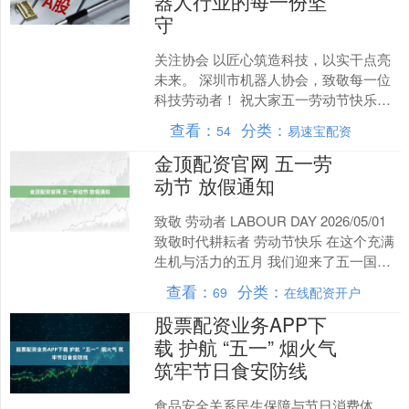
器人行业的每一份坚
守
关注协会 以匠心筑造科技，以实干点亮
未来。 深圳市机器人协会，致敬每一位
科技劳动者！ 祝大家五一劳动节快乐！
关于协会 深圳市机器人协会(SRA)由中
查看：
分类：
54
易速宝配资
国科学院深....
金顶配资官网 五一劳
动节 放假通知
致敬 劳动者 LABOUR DAY 2026/05/01
致敬时代耕耘者 劳动节快乐 在这个充满
生机与活力的五月 我们迎来了五一国际
劳动节 这是一个属于劳动者的....
查看：
分类：
69
在线配资开户
股票配资业务APP下
载 护航 “五一” 烟火气
筑牢节日食安防线
食品安全关系民生保障与节日消费体