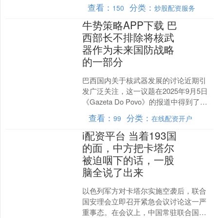
是在9月9日星期二召开的第30届乌克兰
查看：
分类：
150
炒股配资服务
国防联络小组会议....
牛势策略APP下载 巴
西部长不排除将核武
器作为未来国防战略
的一部分
巴西国内关于核武器发展的讨论近期引
发广泛关注，这一议题在2025年9月5日
《Gazeta Do Povo》的报道中得到了详
细阐述。事件的导火索是矿业和能源部
查看：
分类：
99
在线配资开户
长亚....
i配资平台 当着193国
的面，中方把卡塔尔
被迫咽下的话，一股
脑全说了出来
以色列军方对卡塔尔实施空袭后，联合
国安理会立即召开紧急会议讨论这一严
重事态。在会议上，中国常驻联合国代