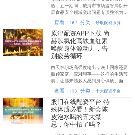
验，五一期间，威海市市场监管局以开
展食品安全领域突出问题专项整治为契
机，紧盯密集消费场所，围绕肉及肉制
查看：
分类：
162
炒股配资服务
品、保健类食品、网络餐饮等....
原津配资APP下载 尚
赫以氯化高铁血红素
唤醒身体源动力，告
别疲劳循环
白天在职场高强度输出，晚上回家还要
照顾家庭、应对琐事——这样的生活节
奏，让越来越多人感到身心俱疲。面对
挥之不去的倦怠感，大多数人的第一反
查看：
分类：
133
十大配资平台
应是“没睡好”，于是拼命....
股门在线配资平台 特
殊体质必看！新会陈
皮泡水喝的五大禁
忌，你中招了吗？