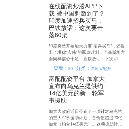
在线配资炒股APP下
载 被中国刺激到了？
印度加速招兵买马，
巴铁放话：这次要击
落60架
印度突然开始加大力度“招兵买马”，还提
出了堪称“宏伟”的军事计划，巴基斯坦方
面同样信心十足，直接放话：下次印巴
空战的结果，将是“60∶0”。 我国的九三阅
查看：
分类：
80
易速宝配资
兵刚刚....
富配配资平台 加拿大
宣布向乌克兰提供约
14亿美元的新一轮军
事援助
加拿大政府近日公布了一项针对乌克兰
的重大军事援助计划，总价值超过20亿
加元（约合14亿美元）。这项援助计划